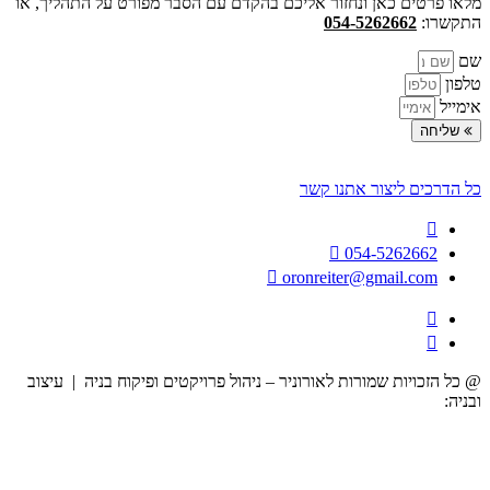
מלאו פרטים כאן ונחזור אליכם בהקדם עם הסבר מפורט על התהליך, או
התקשרו:
054-5262662
שם
טלפון
אימייל
שליחה
כל הדרכים ליצור אתנו קשר
054-5262662
oronreiter@gmail.com
@ כל הזכויות שמורות לאורוניר – ניהול פרויקטים ופיקוח בניה | עיצוב
ובניה:
הרמוניה דיגיטלית לעסקים