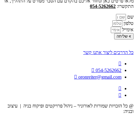
מלאו פרטים כאן ונחזור אליכם בהקדם עם הסבר מפורט על התהליך, או
התקשרו:
054-5262662
שם
טלפון
אימייל
שליחה
כל הדרכים ליצור אתנו קשר
054-5262662
oronreiter@gmail.com
@ כל הזכויות שמורות לאורוניר – ניהול פרויקטים ופיקוח בניה | עיצוב
ובניה:
הרמוניה דיגיטלית לעסקים