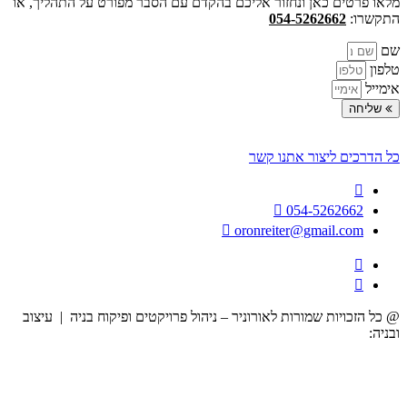
מלאו פרטים כאן ונחזור אליכם בהקדם עם הסבר מפורט על התהליך, או
התקשרו:
054-5262662
שם
טלפון
אימייל
שליחה
כל הדרכים ליצור אתנו קשר
054-5262662
oronreiter@gmail.com
@ כל הזכויות שמורות לאורוניר – ניהול פרויקטים ופיקוח בניה | עיצוב
ובניה:
הרמוניה דיגיטלית לעסקים