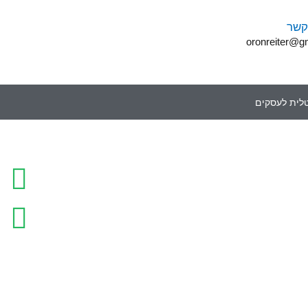
קשר
oronreiter@g
טלית לעסקים