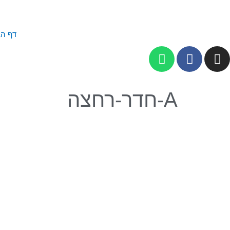
דף הב
A-חדר-רחצה