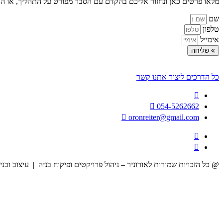
מלאו פרטים כאן ונחזור אליכם בהקדם עם הסבר מפורט על התהליך, או ה
שם
טלפון
אימייל
שליחה
כל הדרכים ליצור אתנו קשר
054-5262662
oronreiter@gmail.com
@ כל הזכויות שמורות לאורוניר – ניהול פרויקטים ופיקוח בניה | עיצוב ובני