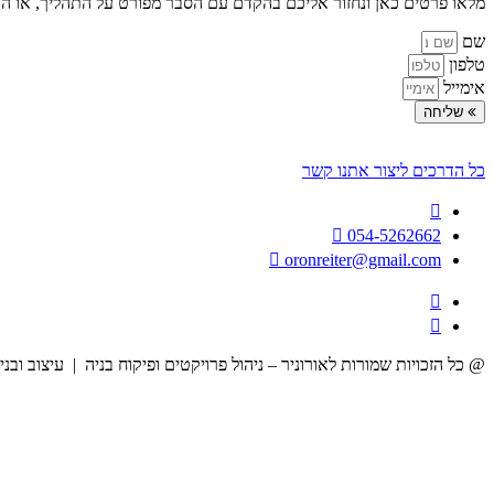
מלאו פרטים כאן ונחזור אליכם בהקדם עם הסבר מפורט על התהליך, או ה
שם
טלפון
אימייל
שליחה
כל הדרכים ליצור אתנו קשר
054-5262662
oronreiter@gmail.com
@ כל הזכויות שמורות לאורוניר – ניהול פרויקטים ופיקוח בניה | עיצוב ובני