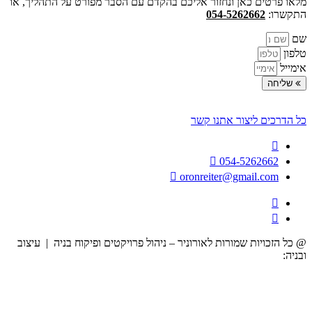
מלאו פרטים כאן ונחזור אליכם בהקדם עם הסבר מפורט על התהליך, או
התקשרו:
054-5262662
שם
טלפון
אימייל
שליחה
כל הדרכים ליצור אתנו קשר
054-5262662
oronreiter@gmail.com
@ כל הזכויות שמורות לאורוניר – ניהול פרויקטים ופיקוח בניה | עיצוב
ובניה:
הרמוניה דיגיטלית לעסקים