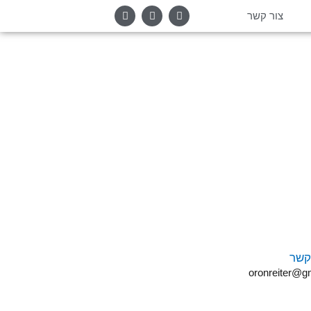
צור קשר
קשר
oronreiter@g