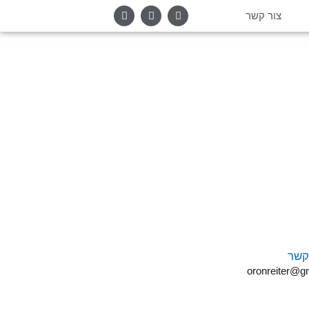
צור קשר
קשר
oronreiter@g