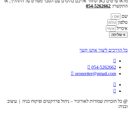
מלאו פרטים כאן ונחזור אליכם בהקדם עם הסבר מפורט על התהליך, או
התקשרו:
054-5262662
שם
טלפון
אימייל
שליחה
כל הדרכים ליצור אתנו קשר
054-5262662
oronreiter@gmail.com
@ כל הזכויות שמורות לאורוניר – ניהול פרויקטים ופיקוח בניה | עיצוב
ובניה:
הרמוניה דיגיטלית לעסקים