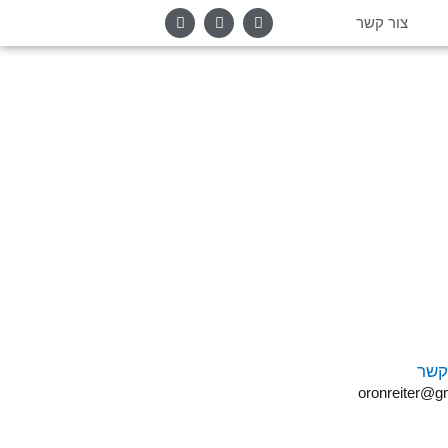
צור קשר
קשר
oronreiter@g